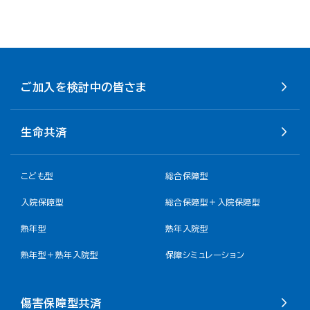
ご加入を検討中の皆さま
生命共済
こども型
総合保障型
入院保障型
総合保障型＋入院保障型
熟年型
熟年入院型
熟年型＋熟年入院型
保障シミュレーション
傷害保障型共済