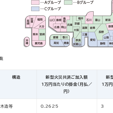
覧
構造
新型火災共済ご加入額
新
1万円当たりの掛金（月払／
1万
円）
木造等
0.2625
3